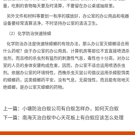
量，吃剩的食物每天要及时清算，不要留在办公桌或抽屉里。
另外文件和材料等要划一有序的摆放好，办公室的办公用品和电器
设备要经常清算洁净，不时坚持办公室的清洁卫生。
（2）化学防治快速除蟑
化学防治办法是快速除蟑螂的有效办法，那么办公室灭蟑螂适合用
什么药呢？由于办公室的办公用具、计算机房等部位不宜直接喷
洒杀
虫剂
，而且喷的杀虫剂有猛烈的刺激性气息，毒性也十分高，对办公
室的人员的身体安康构成危害，因而，办公室不适合运用喷洒杀虫
剂。依据办公室的环境特性，西樵杀虫灭鼠公司倡议运用杀蟑胶饵类
的
蟑螂药
，这类蟑螂药平安，没有气息，无腐蚀性，而且能有效地灭
绝蟑螂，是办公室灭蟑螂的药物。
上一篇：
小塘防治白蚁公司有白蚁怎样办，如何灭白蚁
下一篇：
南海灭治白蚁中心天花板上有白蚁应该怎么处理