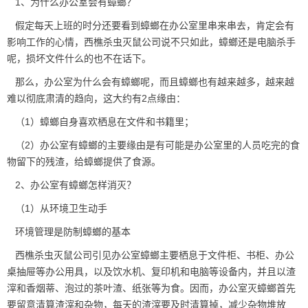
1、为什么办公室会有蟑螂？
假定每天上班的时分还要看到蟑螂在办公室里串来串去，肯定会有
影响工作的心情，
西樵杀虫灭鼠公司
说不只如此，蟑螂还是电脑杀手
呢，损坏文件什么的也不在话下。
那么，办公室为什么会有蟑螂呢，而且蟑螂也有越来越多，越来越
难以彻底肃清的趋向，这大约有2点缘由：
（1）蟑螂自身喜欢栖息在文件和书籍里；
（2）办公室有蟑螂的主要缘由是有可能是办公室里的人员吃完的食
物留下的残渣，给蟑螂提供了食源。
2、办公室有蟑螂怎样消灭？
（1）从环境卫生动手
环境管理是防制蟑螂的基本
西樵杀虫灭鼠公司
引见办公室蟑螂主要栖息于文件柜、书柜、办公
桌抽屉等办公用具，以及饮水机、复印机和电脑等设备内，并且以渣
滓和香烟蒂、泡过的茶叶渣、纸张等为食。因而，办公室
灭蟑螂
首先
要留意清算渣滓和杂物，每天的渣滓要及时清算掉，减少杂物堆放