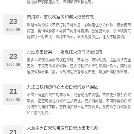
能造成巨额家居损失，且初期很难被发现。
南海除四害机构室内如何灭蚊最有效
23
嗡嗡作响的蚊虫不仅打扰日常休息、影响居住办公体验，更会携带
2026-06
病菌，悄悄威胁家人与员工的身体健康。普通驱蚊水、杀虫喷雾只
能解决一时困扰，治标不治本，蚊虫反复滋生，让人不胜其烦。
丹灶蚁害备案——发现红火蚁的防治指南
23
很多人发现蚁巢会习惯性踩踏、开水烫、药物乱喷，这些方法完全
2026-06
无效！不仅无法根除蚁群，还会惊扰红火蚁引发集体蜇人，同时会
迫使蚁群分巢扩散，导致周边蚁害愈发严重，增加后续防治难度。
九江白蚁预防中心灭治白蚁的致命误区
21
市面上有些白蚁饵剂药效差，或者配比不合理，不仅无法吸引白蚁
2026-05
取食，甚至可能让白蚁产生抗药性。更关键的是，不同种类的白蚁
对饵剂的偏好不同，盲目购买根本达不到效果，反而给了白蚁喘息
和扩散的时间。
大沥杀灭白蚁站电房有白蚁危害怎么办
21