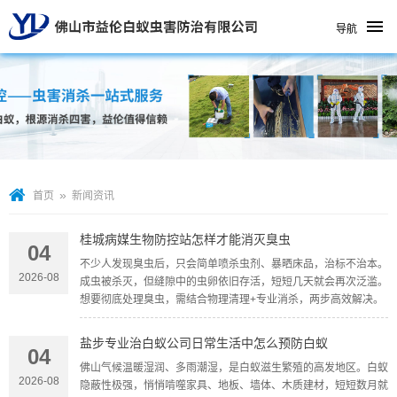
导航
»
首页
新闻资讯
桂城病媒生物防控站怎样才能消灭臭虫
04
不少人发现臭虫后，只会简单喷杀虫剂、暴晒床品，治标不治本。
2026-08
成虫被杀灭，但缝隙中的虫卵依旧存活，短短几天就会再次泛滥。
想要彻底处理臭虫，需结合物理清理+专业消杀，两步高效解决。
盐步专业治白蚁公司日常生活中怎么预防白蚁
04
佛山气候温暖湿润、多雨潮湿，是白蚁滋生繁殖的高发地区。白蚁
2026-08
隐蔽性极强，悄悄啃噬家具、地板、墙体、木质建材，短短数月就