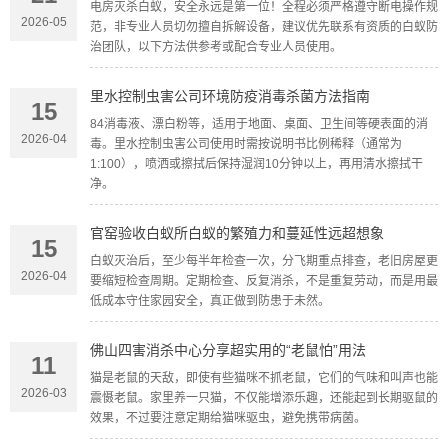
电房灭杀白蚁，安全永远是第一位！全程必须严格遵守断电操作规
2026-05
范，非专业人员切勿擅自拆解设备，建议优先联系有资质的白蚁防
治团队，以下方法供参考或配合专业人员使用。
里水控制虫害公司环境防疫消毒杀菌方法指南
15
84消毒液、漂白粉等，适用于地面、桌面、卫生间等硬表面的消
2026-04
毒。里水控制虫害公司使用时需按说明书比例稀释（通常为
1:100），喷洒或擦拭后保持湿润10分钟以上，再用清水擦拭干
净。
官窑验收白蚁所白蚁的繁殖力和蔓延性远超想象
15
白蚁灭治后，至少每半年检查一次，分飞期重点排查，老旧房屋更
2026-04
要缩短检查周期。定期检查、反复消杀，不是重复劳动，而是用最
低成本守住家园安全，真正做到防患于未然。
佛山四害消杀中心分享超实用的“老鼠怕”用法
11
猫是老鼠的天敌，即使有些猫咪不抓老鼠，它们的气味和叫声也能
2026-03
震慑老鼠。家里养一只猫，不仅能增添乐趣，还能起到长期驱鼠的
效果，不过要注意定期给猫咪驱虫，避免携带病菌。