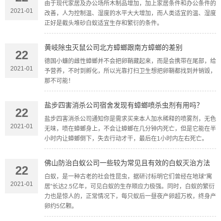
由于现代家居及办公场所木制品增加，加上家居条件和办公条件的
2021-01
改善，人为控制温、湿度的水平大大增加，而人类适宜的温、湿度
正好是截头堆砂白蚁适宜生存和繁衍的条件。
黄岐除虫灭鼠公司北方蟑螂跟南方蟑螂的差别
22
德国小蠊的雌性蟑螂并不会把卵鞘藏起来，而是会携带在尾部，给
2021-01
予营养，不时到孵化，所以光靠打扫卫生想把卵鞘都找到并销毁，
那不可能！
盐步四害消杀公司宿舍发现有蟑螂喷杀虫剂有用吗？
22
盐步四害消杀公司通知你是需求买来本人加水稀释的喷雾剂，无色
2021-01
无味，喷在蟑螂身上，不会让蟑螂在几分钟内死亡，但是它能在半
小时内让蟑螂倒下，失去行动才干，最后在1小时内左右死亡。
佛山防治白蚁公司一些较为常见且有效的白蚁灭治方法
22
白蚁，是一种古老的社会性昆虫，据研讨标明它们曾经在地球“寓
2021-01
居”长达2.5亿年，可见白蚁的生存顺应力极强。同时，白蚁的繁衍
力也是惊人的，正常情况下，每只蚁后一昼夜产卵超万枚，终身产
卵约5亿颗。