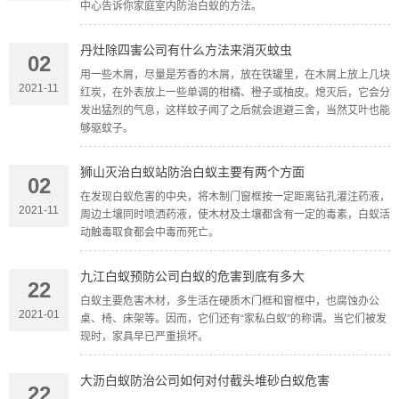
中心告诉你家庭室内防治白蚁的方法。
丹灶除四害公司有什么方法来消灭蚊虫
02
用一些木屑，尽量是芳香的木屑，放在铁罐里，在木屑上放上几块
2021-11
红炭，在外表放上一些单调的柑橘、橙子或柚皮。熄灭后，它会分
发出猛烈的气息，这样蚊子闻了之后就会退避三舍，当然艾叶也能
够驱蚊子。
狮山灭治白蚁站防治白蚁主要有两个方面
02
在发现白蚁危害的中央，将木制门窗框按一定距离钻孔灌注药液，
2021-11
周边土壤同时喷洒药液，使木材及土壤都含有一定的毒素，白蚁活
动触毒取食都会中毒而死亡。
九江白蚁预防公司白蚁的危害到底有多大
22
白蚁主要危害木材，多生活在硬质木门框和窗框中，也腐蚀办公
2021-01
桌、椅、床架等。因而，它们还有“家私白蚁”的称谓。当它们被发
现时，家具早已严重损坏。
大沥白蚁防治公司如何对付截头堆砂白蚁危害
22