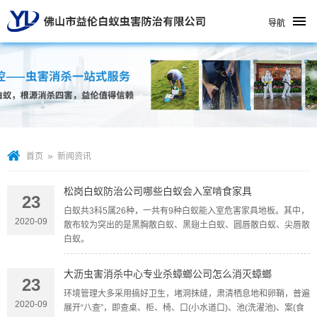
导航
»
首页
新闻资讯
松岗白蚁防治公司哪些白蚁会入室啃食家具
23
白蚁共3科5属26种，一共有9种白蚁能入室危害家具地板。其中，
2020-09
散布较为突出的是黑胸散白蚁、黑翅土白蚁、圆唇散白蚁、尖唇散
白蚁。
大沥虫害消杀中心专业杀蟑螂公司怎么消灭蟑螂
23
环境管理大多采用搞好卫生，堵洞抹缝，肃清栖息地和卵鞘，普遍
2020-09
展开“八查”，即查桌、柜、椅、口(小水道口)、池(洗濯池)、案(食