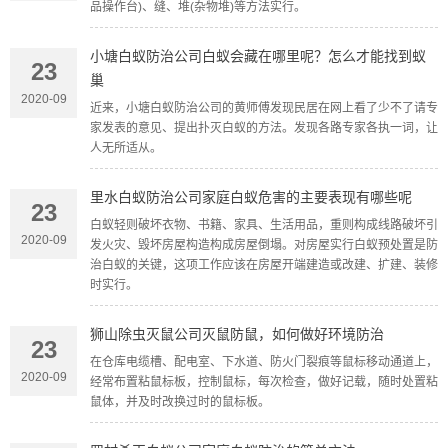
品操作台)、缝、堆(杂物堆)等方法实行。
小塘白蚁防治公司白蚁会藏在哪里呢？怎么才能找到蚁
23
巢
2020-09
近来，小塘白蚁防治公司的黄师傅发现民居在网上看了少不了请专
家发表的意见、提出扑灭白蚁的方法。发现各路专家各执一词，让
人无所适从。
里水白蚁防治公司家庭白蚁危害的主要表现有哪些呢
23
白蚁轻则破坏衣物、书籍、家具、生活用品，重则构成线路破坏引
2020-09
发火灾、毁坏房屋构造构成房屋倒塌。对房屋实行白蚁预处置是防
治白蚁的关键，这项工作应该在房屋开端建造或改建、扩建、装修
时实行。
狮山除虫灭鼠公司灭鼠防鼠，如何做好环境防治
23
在仓库电缆槽、配电室、下水道、防火门裂痕等鼠标移动通道上，
2020-09
经常布置粘鼠标板，控制鼠标，每次检查，做好记载，随时处置粘
鼠体，并及时改换过时的鼠标板。