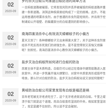
罗村杀灭白蚁公司家庭白蚁防治的简单方法
02
一旦蚂蚁道路被摧毁，它将发现风险并丢弃被摧毁的蚂蚁道路并重
2020-09
建一条新道路。消弭这种疾病曾经构成了一定的困难。此外，不能
运用普通的喷雾杀虫剂，由于普通的杀虫剂是短效的，并且用于控
制诸如公开墙壁、的躲藏部分的白蚁遭到的影响很小。
南海四害消杀中心有效消灭蟑螂蚊子的小偏方
02
夏天又到了！各种蟑螂蚊子又出来祸害大家了，关于这种杀虫剂曾
2020-09
经杀不死反而杀死我们的顽强生命，是不是觉得到又苦恼又烦躁
呢？别担忧，南海四害消杀中心教你消灭蟑螂蚊子的小偏方。
盐步灭治白蚂蚁所如何进行白蚁的防治
02
房屋主体不是木质构造，白蚁仍可以经过在墙体中建筑蚁路进入居
2020-09
民家中，并进一步筑巢开端大肆繁衍、对家中木质家具形成毁坏性
啃食。那么针对白蚁的防治，盐步灭治白蚂蚁站说又该如何做呢？
黄岐防治白蚁公司家里发现有白蚁是福还是祸
02
百年老宅被无牙老虎吃空了，这个无牙老虎就说的白蚁。千里之堤
2020-09
溃于蚁穴就是这个道理。而且白蚁喜欢湿润的中央，假如家里湿润
了，肯定是藏不住财的，所以说不定会破财。