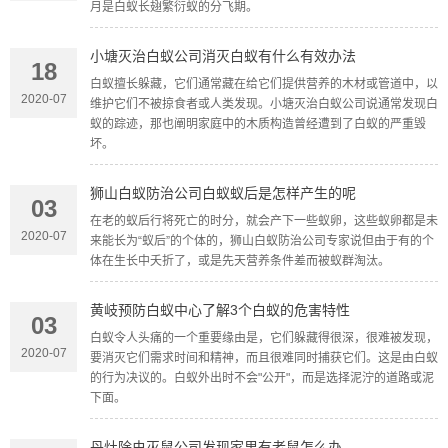
月是白蚁长翅繁衍蚁的分飞期。
小塘灭治白蚁公司消灭白蚁有什么有效办法
18
白蚁擅长躲藏，它们通常藏在给它们提供营养的木材或管道中，以
2020-07
维护它们不被掠食者或人类发现。小塘灭治白蚁公司说通常发现白
蚁的踪迹，那也阐明家庭中的木质构造曾经遭到了白蚁的严重毁
坏。
狮山白蚁防治公司白蚁蚁后是怎样产生的呢
03
在老的蚁后行将死亡的时分，就会产下一些蚁卵，这些蚁卵都是未
2020-07
来能长为“蚁后”的个体的，狮山白蚁防治公司专家说但由于有的个
体在生长中夭折了，或是先天营养条件差而被蚁群淘汰。
黄岐预防白蚁中心了解3个白蚁的危害特性
03
白蚁令人头痛的一个重要缘由是，它们躲藏得很深，很难被发现，
2020-07
要消灭它们需求时间和精神，而且很难同时捕获它们。这是由白蚁
的行为决议的。白蚁外出时不会"公开"，而是选择泥泞的道路或泥
下面。
丹灶除虫灭鼠公司发现家里有老鼠怎么办