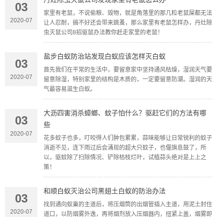
03
家里有老鼠，不说偷粮、毁物，就是角落里的那几粒老鼠屎都无法
2020-07
让人忍耐，搞不好还会带来跳蚤，那么家里有老鼠怎样办，丹灶除
虫灭鼠公司8招驱鼠办法教你赶走家里的老鼠！
盐步白蚁防治站发现白蚁应该怎样灭白蚁
03
首先我们在平常的生活中，要留意家中坚持通风枯燥，湿润天气要
2020-07
留意除湿，特别家里的结构是木质的，一定要留意防潮。湿润的天
气最容易滋生白蚁。
大沥四害消杀蟑螂、蚊子怕什么？驱赶它们的方法有哪
03
些
2020-07
花多蚊子也多，叮咬得人们肿包累累，蒜味能够让日常锐利的蚊子
消逝不见，连下雨过后会涌现的超大只蚊子，也偃旗息鼓了，所
以，驱蚊除了扫除情况、铲除枯枝烂叶，试植蒜头绝对是上上之
策！
和顺白蚁灭治公司黑翅土白蚁的防治办法
03
找到通向蚁巢的主道后，将压烟筒的出烟管插入主道，用泥土封住
2020-07
道口，以防烟雾外逸，再将烟剂放入压烟器内，扭紧上盖，烟雾即