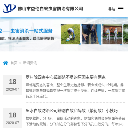
导航
»
首页
新闻资讯
罗村除四害中心蟑螂杀不尽的原因主要有两点
18
蟑螂是变态的害虫，整个生活史包括卵、若虫或成虫3个时期，雌
2020-07
蟑螂只需与雄蟑螂交配一次就可终生受孕、连续产卵，一年就可繁
衍近千只后代。
里水白蚁防治公司辨别白蚁和蚂蚁（繁衍蚁）小技巧
18
根据蚁路，分飞孔，白蚁活动的迹象，例如它偶然会在墙面等处留
2020-07
下活动的蚁路，分飞时在分飞部位留下分飞孔白蚁分飞，每年2-6