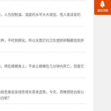
善，人为控制温、湿度的水平大大增加，而人类适宜的
营养，不时到孵化，所以光靠打扫卫生想把卵鞘都找到并
味，喷在蟑螂身上，不会让蟑螂在几分钟内死亡，但是它
白蚁危害会呈线性增长高发态势。今天，西樵预防白蚁公
治白蚁？