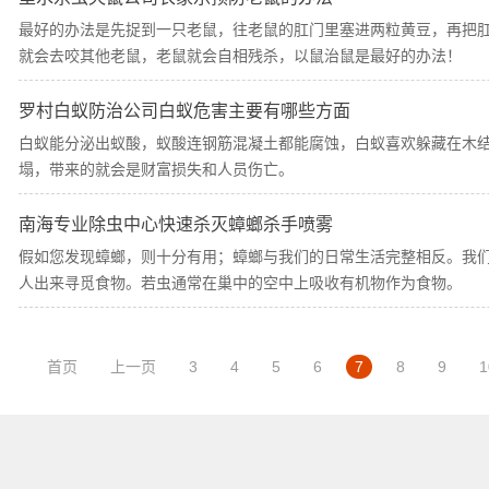
最好的办法是先捉到一只老鼠，往老鼠的肛门里塞进两粒黄豆，再把
就会去咬其他老鼠，老鼠就会自相残杀，以鼠治鼠是最好的办法！
罗村白蚁防治公司白蚁危害主要有哪些方面
白蚁能分泌出蚁酸，蚁酸连钢筋混凝土都能腐蚀，白蚁喜欢躲藏在木
塌，带来的就会是财富损失和人员伤亡。
南海专业除虫中心快速杀灭蟑螂杀手喷雾
假如您发现蟑螂，则十分有用；蟑螂与我们的日常生活完整相反。我
人出来寻觅食物。若虫通常在巢中的空中上吸收有机物作为食物。
首页
上一页
3
4
5
6
7
8
9
1