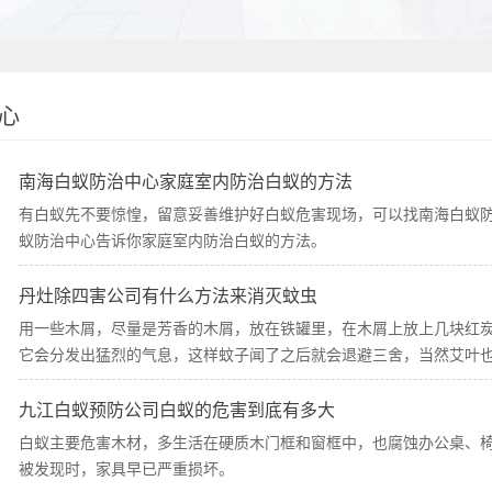
心
南海白蚁防治中心家庭室内防治白蚁的方法
有白蚁先不要惊惶，留意妥善维护好白蚁危害现场，可以找南海白蚁
蚁防治中心告诉你家庭室内防治白蚁的方法。
丹灶除四害公司有什么方法来消灭蚊虫
用一些木屑，尽量是芳香的木屑，放在铁罐里，在木屑上放上几块红
它会分发出猛烈的气息，这样蚊子闻了之后就会退避三舍，当然艾叶
九江白蚁预防公司白蚁的危害到底有多大
白蚁主要危害木材，多生活在硬质木门框和窗框中，也腐蚀办公桌、椅
被发现时，家具早已严重损坏。