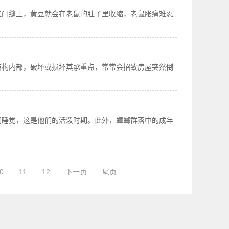
肛门缝上，黄豆就会在老鼠的肚子里收缩，老鼠胀痛难忍
结构内部，破坏或损坏其承重点，常常会招致房屋突然倒
们睡觉，这是他们的活泼时期。此外，蟑螂群落中的成年
0
11
12
下一页
尾页