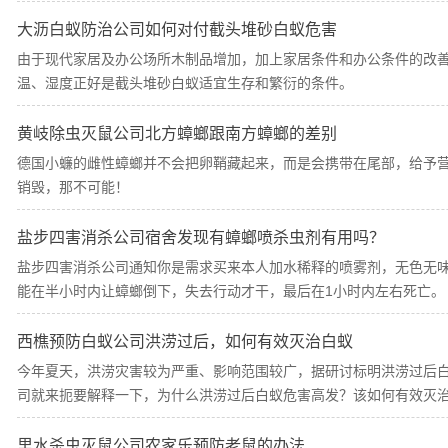
大沥白蚁防治公司如何对付截头堆砂白蚁危害
由于现代家居及办公场所木制品增加，加上家居条件和办公条件的改
温、湿度正好是截头堆砂白蚁适宜生存和繁衍的条件。
黄岐除虫灭鼠公司北方蟑螂跟南方蟑螂的差别
德国小蠊的雌性蟑螂并不会把卵鞘藏起来，而是会携带在尾部，给予
销毁，那不可能！
盐步四害消杀公司宿舍发现有蟑螂喷杀虫剂有用吗？
盐步四害消杀公司通知你是需求买来本人加水稀释的喷雾剂，无色无
能在半小时内让蟑螂倒下，失去行动才干，最后在1小时内左右死亡。
西樵预防白蚁公司洪涝过后，如何有效灭治白蚁
今年夏天，洪涝灾害较为严重、影响范围较广，据研讨标明洪涝过后
司就来扼要解释一下，为什么洪涝过后白蚁危害高发？该如何有效灭
里水杀虫灭鼠公司农家乐预防老鼠的办法